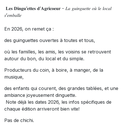
𝐋𝐞𝐬 𝐃𝐢𝐧𝐠𝐮’𝐞𝐭𝐭𝐞𝐬 𝐝’𝐀𝐠𝐫𝐢𝐜𝐨𝐞𝐮𝐫 - 𝐿𝑎 𝑔𝑢𝑖𝑛𝑔𝑢𝑒𝑡𝑡𝑒 𝑜𝑢̀ 𝑙𝑒 𝑙𝑜𝑐𝑎𝑙
𝑠’𝑒𝑚𝑏𝑎𝑙𝑙𝑒
En 2026, on remet ça :
des guinguettes ouvertes à toutes et tous,
où les familles, les amis, les voisins se retrouvent
autour du bon, du local et du simple.
Producteurs du coin, à boire, à manger, de la
musique,
des enfants qui courent, des grandes tablées, et une
ambiance joyeusement dinguette.
Note déjà les dates 2026, les infos spécifiques de
chaque édition arriveront bien vite!
Pas de chichi.