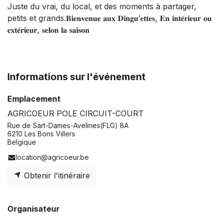
Juste du vrai, du local, et des moments à partager,
petits et grands.𝐁𝐢𝐞𝐧𝐯𝐞𝐧𝐮𝐞 𝐚𝐮𝐱 𝐃𝐢𝐧𝐠𝐮’𝐞𝐭𝐭𝐞𝐬, 𝐄𝐧 𝐢𝐧𝐭𝐞́𝐫𝐢𝐞𝐮𝐫 𝐨𝐮
𝐞𝐱𝐭𝐞́𝐫𝐢𝐞𝐮𝐫, 𝐬𝐞𝐥𝐨𝐧 𝐥𝐚 𝐬𝐚𝐢𝐬𝐨𝐧
Informations sur l'événement
Emplacement
AGRICOEUR POLE CIRCUIT-COURT
Rue de Sart-Dames-Avelines(FLG) 8A
6210 Les Bons Villers
Belgique
location@agricoeur.be
Obtenir l'itinéraire
Organisateur