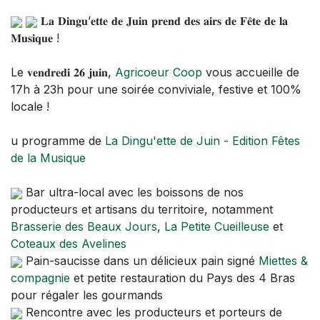
𝐋𝐚 𝐃𝐢𝐧𝐠𝐮’𝐞𝐭𝐭𝐞 𝐝𝐞 𝐉𝐮𝐢𝐧 𝐩𝐫𝐞𝐧𝐝 𝐝𝐞𝐬 𝐚𝐢𝐫𝐬 𝐝𝐞 𝐅𝐞̂𝐭𝐞 𝐝𝐞 𝐥𝐚
𝐌𝐮𝐬𝐢𝐪𝐮𝐞 !
Le 𝐯𝐞𝐧𝐝𝐫𝐞𝐝𝐢 𝟐𝟔 𝐣𝐮𝐢𝐧,
Agricoeur Coop
vous accueille de
17h à 23h pour une soirée conviviale, festive et 100%
locale !
u programme de
La Dingu'ette de Juin - Edition Fêtes
de la Musique
Bar ultra-local avec les boissons de nos
producteurs et artisans du territoire, notamment
Brasserie des Beaux Jours
,
La Petite Cueilleuse
et
Coteaux des Avelines
Pain-saucisse dans un délicieux pain signé
Miettes &
compagnie
et petite restauration du Pays des 4 Bras
pour régaler les gourmands
Rencontre avec les producteurs et porteurs de