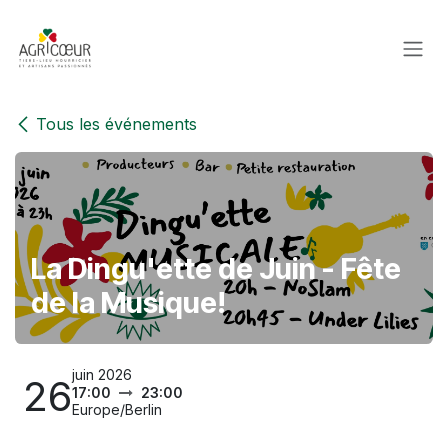
Se rendre au contenu
Tous les événements
La Dingu'ette de Juin - Fête
de la Musique!
juin 2026
26
17:00
23:00
Europe/Berlin