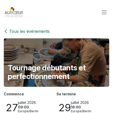
Se rendre au contenu
Tous les événements
Tournage débutants et
perfectionnement
Commence
Se termine
juillet 2026
juillet 2026
27
29
09:00
16:00
Europe/Berlin
Europe/Berlin